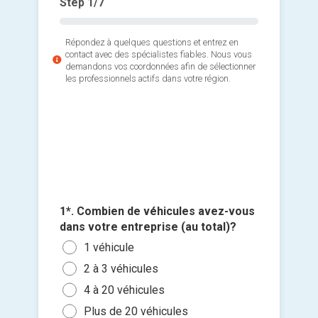
Step
1
/7
Répondez à quelques questions et entrez en
contact avec des spécialistes fiables. Nous vous
demandons vos coordonnées afin de sélectionner
les professionnels actifs dans votre région.
4. Utili
carburan
allez con
3*. Êtes
Cart
par des 
1*. Combien de véhicules avez-vous
Cart
électriq
2*. Quel
dans votre entreprise (au total)?
Ajouter 
mensuell
Cart
Inst
1 véhicule
jointes 
rec
Moin
Cart
2 à 3 véhicules
Cart
500 
Cart
Sélec
4 à 20 véhicules
élec
un fi
Plus
Cart
Plus de 20 véhicules
glisse
Non,