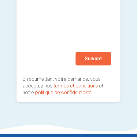
Octa
mom
dcb
Autr
carb
Je so
deman
prati
Suivant
En soumettant votre demande, vous
acceptez nos
termes et conditions
et
notre
politique de confidentialité
.