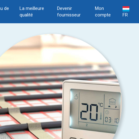
u de
La meilleure
Devenir
Mon
qualité
fournisseur
compte
FR