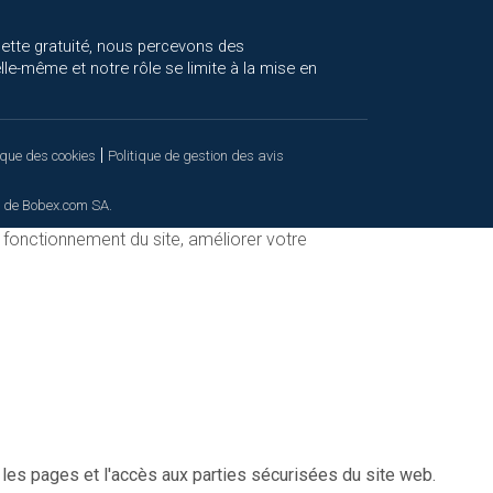
cette gratuité, nous percevons des
le-même et notre rôle se limite à la mise en
|
ique des cookies
Politique de gestion des avis
 de Bobex.com SA.
n fonctionnement du site, améliorer votre
 les pages et l'accès aux parties sécurisées du site web.