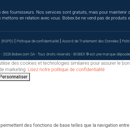
 des fournisseurs. Nos services sont gratuits, mais pour maintenir 
 mettons en relation avec vous. Bobex.be ne vend pas de produits el
|
|
|
s (RGPD)
Politique de confidentialité
Accord de Traitement des Données
Polit
 - 2026 Bobex.com SA - Tous droits réservés - BOBEX ® est une marque déposée
utilise des cookies et technologies similaires pour assurer le bo
t de marketing.
Lisez notre politique de confidentialité
Personnaliser
permettent des fonctions de base telles que la navigation entre