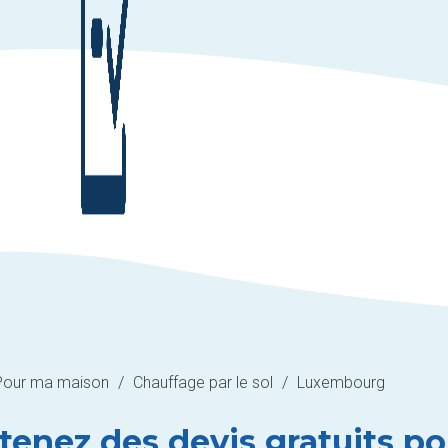
Pour ma maison
/
Chauffage par le sol
/
Luxembourg
tenez des devis gratuits p