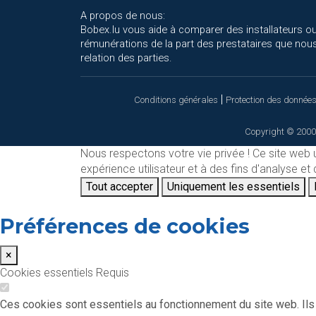
A propos de nous:
Bobex.lu vous aide à comparer des installateurs ou
rémunérations de la part des prestataires que nous
relation des parties.
|
Conditions générales
Protection des donnée
Copyright © 2000
Nous respectons votre vie privée !
Ce site web 
expérience utilisateur et à des fins d'analyse e
Tout accepter
Uniquement les essentiels
Préférences de cookies
×
Cookies essentiels
Requis
Ces cookies sont essentiels au fonctionnement du site web. Ils 