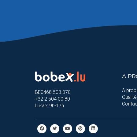
A P
A prop
BE0468.503.070
Qualité
+32 2 504 00 80
Contac
Lu-Ve: 9h-17h