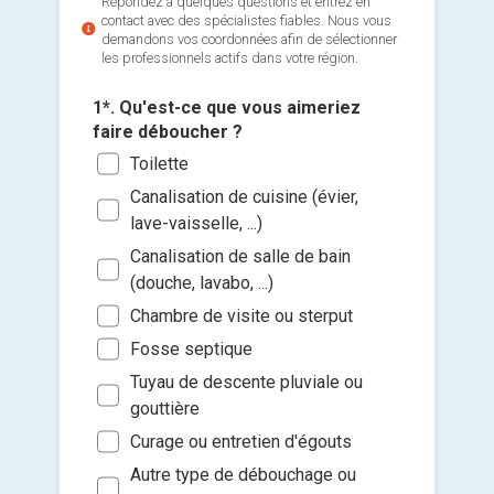
Répondez à quelques questions et entrez en
contact avec des spécialistes fiables. Nous vous
demandons vos coordonnées afin de sélectionner
les professionnels actifs dans votre région.
1*. Qu'est-ce que vous aimeriez
faire déboucher ?
Toilette
Canalisation de cuisine (évier,
2*. Quel
travaux
lave-vaisselle, ...)
Urge
Canalisation de salle de bain
Ajouter 
(douche, lavabo, ...)
Dans
jointes 
moi
Chambre de visite ou sterput
Sélec
Dans
Fosse septique
un fi
Dans
Tuyau de descente pluviale ou
glisse
gouttière
Dans
Je so
Curage ou entretien d'égouts
deman
prati
Autre type de débouchage ou