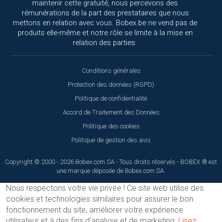
maintenir cette gratuité, nous percevons des
rémunérations de la part des prestataires que nous
mettons en relation avec vous. Bobex.be ne vend pas de
produits elle-même et notre rôle se limite à la mise en
relation des parties.
Conditions générales
Protection des données (RGPD)
Politique de confidentialité
Accord de Traitement des Données
Politique des cookies
Politique de gestion des avis
Copyright © 2000 - 2026 Bobex.com SA - Tous droits réservés - BOBEX ® est
une marque déposée de Bobex.com SA.
Nous respectons votre vie privée !
Ce site web utilise des
cookies et technologies similaires pour assurer le bon
fonctionnement du site, améliorer votre expérience
utilisateur et à des fins d'analyse et de marketing.
Lisez