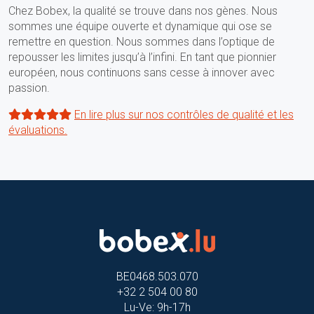
Chez Bobex, la qualité se trouve dans nos gènes. Nous
sommes une équipe ouverte et dynamique qui ose se
remettre en question. Nous sommes dans l’optique de
repousser les limites jusqu’à l’infini. En tant que pionnier
européen, nous continuons sans cesse à innover avec
passion.
En lire plus sur nos contrôles de qualité et les
évaluations.
BE0468.503.070
+32 2 504 00 80
Lu-Ve: 9h-17h