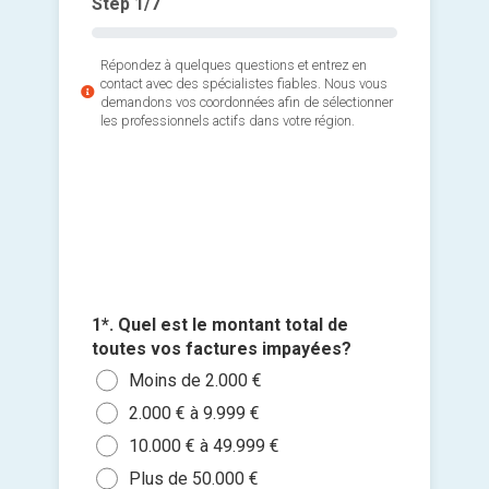
Step
1
/7
Répondez à quelques questions et entrez en
contact avec des spécialistes fiables. Nous vous
demandons vos coordonnées afin de sélectionner
les professionnels actifs dans votre région.
3*. Com
4*. Trav
avez-vo
1*. Quel est le montant total de
2*. Quel
société
toutes vos factures impayées?
plupart 
1 à 
Ajouter 
récupér
Moins de 2.000 €
Moi
20 à
jointes 
Soc
2.000 € à 9.999 €
Entr
50 
Avoc
Sélec
10.000 € à 49.999 €
Plus
Plu
un fi
Pas
Plus de 50.000 €
Pas 
Je n
glisse
exte