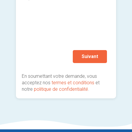
imp
Je so
deman
prati
Suivant
En soumettant votre demande, vous
acceptez nos
termes et conditions
et
notre
politique de confidentialité
.