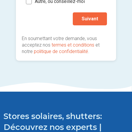
Autre, ou conseillez-moi
prati
Suivant
En soumettant votre demande, vous
acceptez nos
termes et conditions
et
notre
politique de confidentialité
.
Stores solaires, shutters:
Découvrez nos experts |