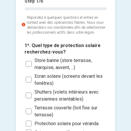
Step
1
/6
Répondez à quelques questions et entrez en
contact avec des spécialistes fiables. Nous vous
demandons vos coordonnées afin de sélectionner
les professionnels actifs dans votre région.
1*. Quel type de protection solaire
recherchez-vous?
Store banne (store terrasse,
marquise, auvent, ...)
3*. A q
2*. Quan
joignabl
Ecran solaire (screens devant les
Ajouter 
des stor
fenêtres)
Mat
jointes 
Le p
Shutters (volets intérieurs avec
Apr
Dans
Sélec
persiennes orientables)
Soi
un fi
Dan
Terrasse couverte (toit fixe sur
Wee
glisse
terrasse)
Je so
Protection solaire pour véranda
deman