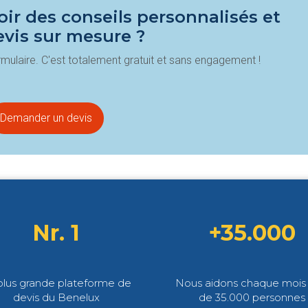
ir des conseils personnalisés et
evis sur mesure ?
mulaire. C'est totalement gratuit et sans engagement !
Demander un devis
Nr. 1
+35.000
plus grande plateforme de
Nous aidons chaque mois 
devis du Benelux
de 35.000 personnes