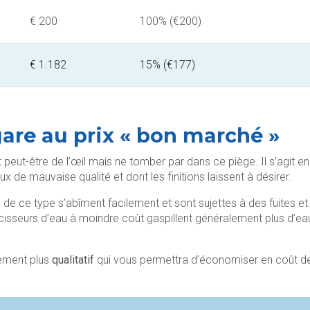
€ 200
100% (€200)
€ 1.182
15% (€177)
gare au prix « bon marché »
eut-être de l’œil mais ne tomber par dans ce piège. Il s’agit en
x de mauvaise qualité et dont les finitions laissent à désirer.
e ce type s’abîment facilement et sont sujettes à des fuites et
isseurs d’eau à moindre coût gaspillent généralement plus d’ea
ement plus
qualitatif
qui vous permettra d’économiser en coût d