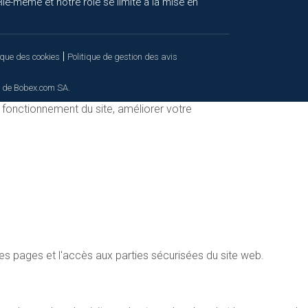
le-même et notre rôle se limite à la mise en
|
ique des cookies
Politique de gestion des avis
 de Bobex.com SA.
n fonctionnement du site, améliorer votre
es pages et l'accès aux parties sécurisées du site web.