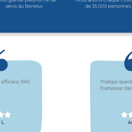
devis du Benelux
de 35.000 personnes
e efficace, RAS.
Pratique quand
fournisseur da
 L.
A