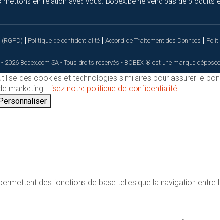
 mettons en relation avec vous. Bobex.be ne vend pas de produits el
|
|
|
s (RGPD)
Politique de confidentialité
Accord de Traitement des Données
Polit
 - 2026 Bobex.com SA - Tous droits réservés - BOBEX ® est une marque déposée
utilise des cookies et technologies similaires pour assurer le bo
t de marketing.
Lisez notre politique de confidentialité
Personnaliser
ermettent des fonctions de base telles que la navigation entre l