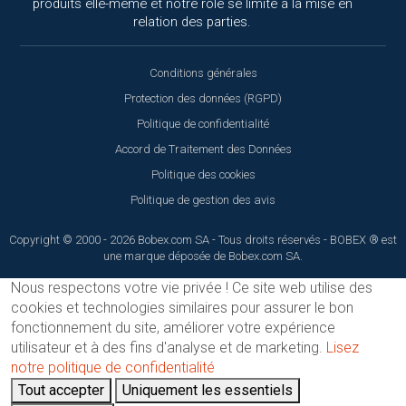
produits elle-même et notre rôle se limite à la mise en
relation des parties.
Conditions générales
Protection des données (RGPD)
Politique de confidentialité
Accord de Traitement des Données
Politique des cookies
Politique de gestion des avis
Copyright © 2000 - 2026 Bobex.com SA - Tous droits réservés - BOBEX ® est
une marque déposée de Bobex.com SA.
Nous respectons votre vie privée !
Ce site web utilise des
cookies et technologies similaires pour assurer le bon
fonctionnement du site, améliorer votre expérience
utilisateur et à des fins d'analyse et de marketing.
Lisez
notre politique de confidentialité
Tout accepter
Uniquement les essentiels