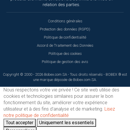
relation des parties.
Conditions générales
Protection des données (RGPD)
Politique de confidentialité
Accord de Traitement des Données
Politique des cookies
Politique de gestion des avis
Copyright © 2000 - 2026 Bobex.com SA - Tous droits réservés - BOBEX ® est
une marque déposée de Bobex.com SA.
Nous respectons votre vie privée !
Ce site web utilise des
cookies et technologies similaires pour assurer le bon
fonctionnement du site, améliorer votre expérience
utilisateur et à des fins d'analyse et de marketing.
Lisez
notre politique de confidentialité
Tout accepter
Uniquement les essentiels