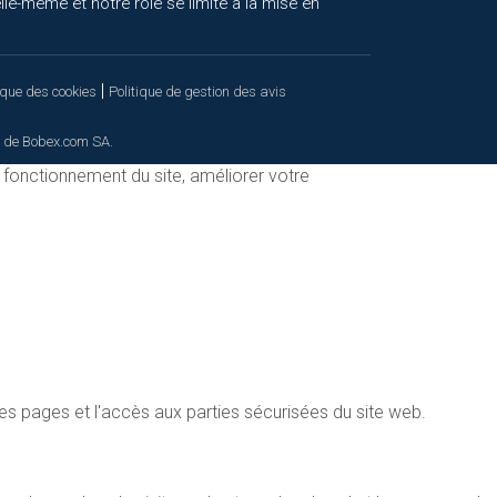
le-même et notre rôle se limite à la mise en
|
ique des cookies
Politique de gestion des avis
 de Bobex.com SA.
n fonctionnement du site, améliorer votre
es pages et l'accès aux parties sécurisées du site web.