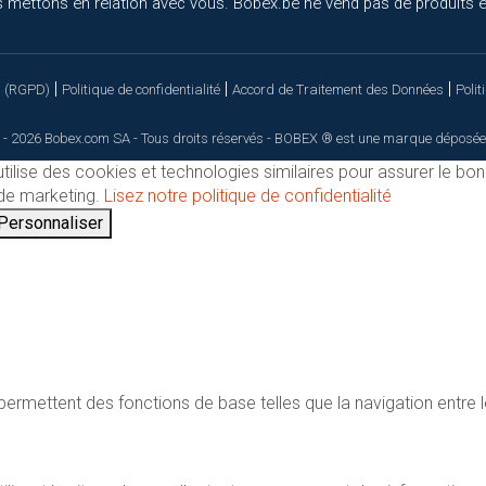
 mettons en relation avec vous. Bobex.be ne vend pas de produits el
|
|
|
s (RGPD)
Politique de confidentialité
Accord de Traitement des Données
Polit
 - 2026 Bobex.com SA - Tous droits réservés - BOBEX ® est une marque déposée
utilise des cookies et technologies similaires pour assurer le bo
t de marketing.
Lisez notre politique de confidentialité
Personnaliser
ermettent des fonctions de base telles que la navigation entre l