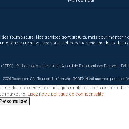
Mon compte
 des fournisseurs. Nos services sont gratuits, mais pour maintenir 
 mettons en relation avec vous. Bobex.be ne vend pas de produits el
|
|
|
s (RGPD)
Politique de confidentialité
Accord de Traitement des Données
Polit
 - 2026 Bobex.com SA - Tous droits réservés - BOBEX ® est une marque déposée
utilise des cookies et technologies similaires pour assurer le bo
t de marketing.
Lisez notre politique de confidentialité
Personnaliser