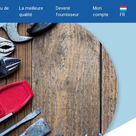
u de
La meilleure
Devenir
Mon
qualité
fournisseur
compte
FR