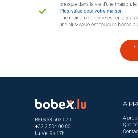
presque dans la vie d’une maison, l
Plus-value pour votre maison
Une maison moderne est en général 3
une plus-value est toujours bonne à 
C
A P
A prop
BE0468.503.070
Qualité
+32 2 504 00 80
Contac
Lu-Ve: 9h-17h