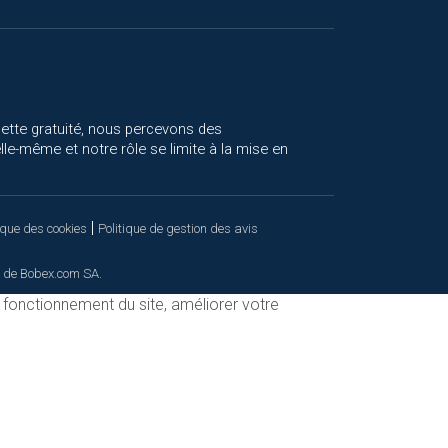
cette gratuité, nous percevons des
le-même et notre rôle se limite à la mise en
|
ique des cookies
Politique de gestion des avis
 de Bobex.com SA.
n fonctionnement du site, améliorer votre