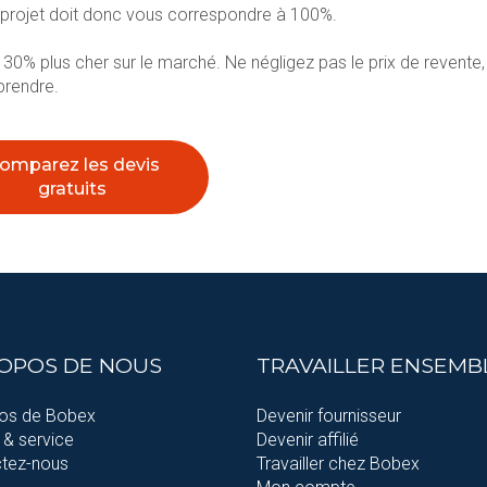
e projet doit donc vous correspondre à 100%
.
0% plus cher sur le marché. Ne négligez pas le prix de revente,
prendre.
omparez les devis
gratuits
ROPOS DE NOUS
TRAVAILLER ENSEMB
os de Bobex
Devenir fournisseur
 & service
Devenir affilié
tez-nous
Travailler chez Bobex