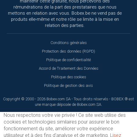
maintenir cette gratuité, nous percevons des
rémunérations de la part des prestataires que nous
mettons en relation avec vous. Bobex.be ne vend pas de
produits elle-même et notre rôle se limite à la mise en
relation des parties.
Conditions générales
Protection des données (RGPD)
Politique de confidentialité
Accord de Traitement des Données
Politique des cookies
Politique de gestion des avis
Copyright © 2000 - 2026 Bobex.com SA - Tous droits réservés - BOBEX ® est
une marque déposée de Bobex.com SA.
Nous respectons votre vie privée !
Ce site web utilise des
cookies et technologies similaires pour assurer le bon
fonctionnement du site, améliorer votre expérience
utilisateur et à des fins d'analyse et de marketing.
Lisez