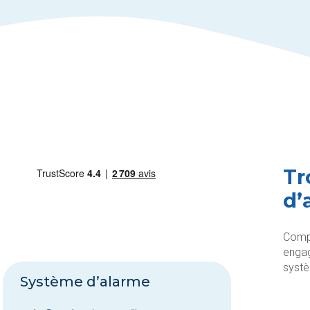
Tr
d’
Compa
engag
systè
Système d’alarme