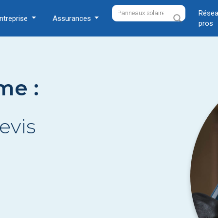
Résea
ntreprise
Assurances
pros
me :
evis