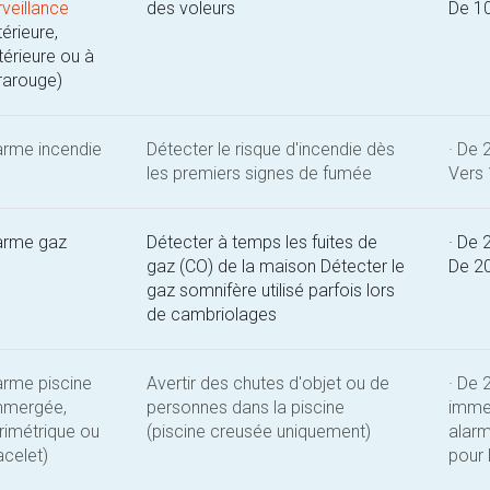
rveillance
des voleurs
De 1
térieure,
térieure ou à
frarouge)
arme incendie
Détecter le risque d'incendie dès
· De 
les premiers signes de fumée
Vers
arme gaz
Détecter à temps les fuites de
· De 
gaz (CO) de la maison Détecter le
De 2
gaz somnifère utilisé parfois lors
de cambriolages
arme piscine
Avertir des chutes d'objet ou de
· De 
mmergée,
personnes dans la piscine
immer
rimétrique ou
(piscine creusée uniquement)
alarm
acelet)
pour 