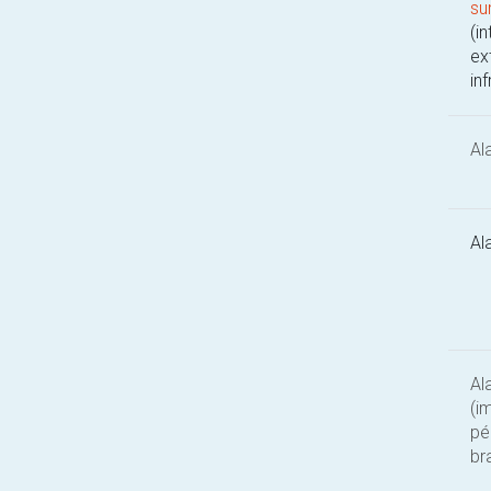
su
(in
ex
in
Al
Al
Al
(i
pé
br