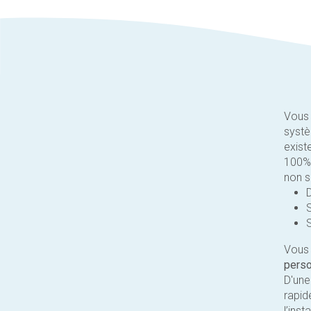
Vous 
systè
exist
100% 
non s
S
Vous 
perso
D'une
rapid
l’inst