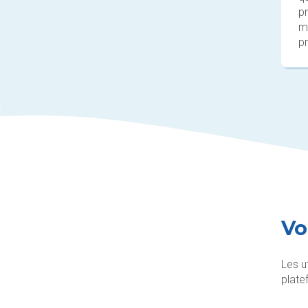
p
m
pr
Vo
Les u
plate