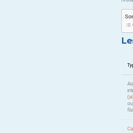
So
Le
Ty
Al
in
(
al
ou
fil
Ca