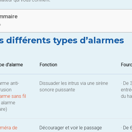
mmaire
s différents types d’alarmes
pe d'alarme
Fonction
Fourc
arme anti-
Dissuader les intrus via une sirène
· De 
trusion
sonore puissante
entr
arme sans fil
du h
 alarme
aire)
méra de
Décourager et voir le passage
· De 