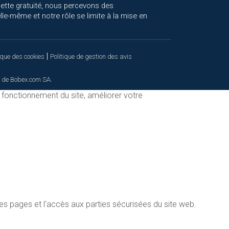
cette gratuité, nous percevons des
le-même et notre rôle se limite à la mise en
|
ique des cookies
Politique de gestion des avis
 de Bobex.com SA.
n fonctionnement du site, améliorer votre
es pages et l'accès aux parties sécurisées du site web.