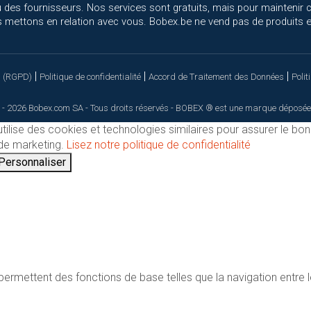
 des fournisseurs. Nos services sont gratuits, mais pour maintenir 
 mettons en relation avec vous. Bobex.be ne vend pas de produits el
|
|
|
s (RGPD)
Politique de confidentialité
Accord de Traitement des Données
Polit
 - 2026 Bobex.com SA - Tous droits réservés - BOBEX ® est une marque déposée
utilise des cookies et technologies similaires pour assurer le bo
t de marketing.
Lisez notre politique de confidentialité
Personnaliser
ermettent des fonctions de base telles que la navigation entre l