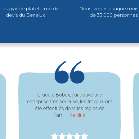
plus grande plateforme de
Nous aidons chaque mois 
devis du Benelux
de 35.000 personnes
Grâce à Bobex, j'ai trouvé une
entreprise très sérieuse, les travaux ont
été effectués dans les règles de
l'art...
Lire plus