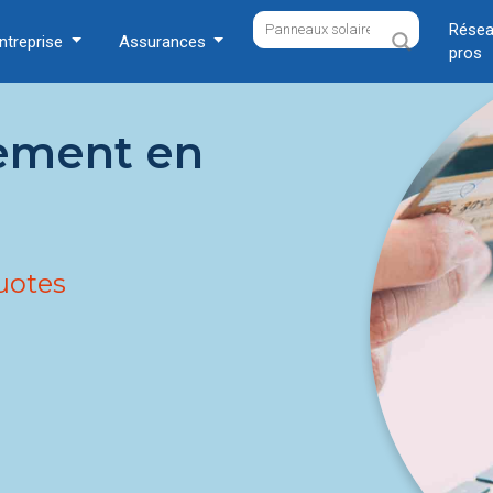
Résea
ntreprise
Assurances
pros
ement en
uotes