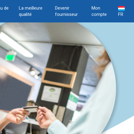
u de
La meilleure
Devenir
Mon
qualité
fournisseur
compte
FR