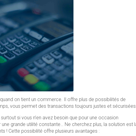
quand on tient un commerce. Il offre plus de possibilités de
emps, vous permet des transactions toujours justes et sécurisées
 surtout si vous n’en avez besoin que pour une occasion
r une grande utilité constante… Ne cherchez plus, la solution est l
 ! Cette possibilité offre plusieurs avantages :