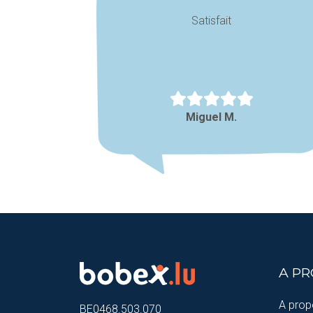
Satisfait
Miguel M.
A P
A prop
BE0468.503.070