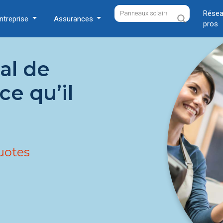
Résea
ntreprise
Assurances
pros
al de
ce qu’il
uotes