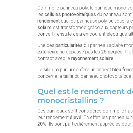
Comme le panneau poly, le panneau mono vou
les
cellules
photovoltaïques
du panneau son
rendement
que les panneaux poly puisque la
c
solaire
est transformée grâce aux capteurs pho
convertir ensuite cela en courant électrique alt
Une des
particularités
du panneau solaire mono
extérieure
ne dépasse pas les
25 degrés
. Il 
contact avec le
rayonnement solaire
.
Le silicium pur lui confère un aspect
bleu fonc
concerne la
taille
du panneau photovoltaïque m
Quel est le rendement d
monocristallins ?
Ces panneaux sont considérés comme le haut
leur rendement
élevé
. En effet, les panneaux
20%
. Ils sont particulièrement appréciés pour