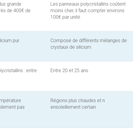
plus grande
Les panneaux polycristallins coûtent
près de 400€ de
moins cher, il faut compter environs
100€ par unité.
icium pur.
Composé de différents mélanges de
crystaux de silicium.
cristallins : entre
Entre 20 et 25 ans.
température
Régions plus chaudes et n
ablement pas
ensoleillement certain.