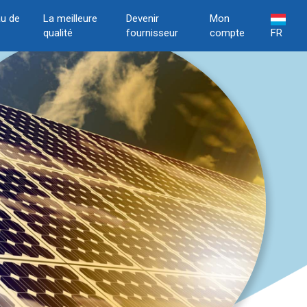
u de
La meilleure
Devenir
Mon
qualité
fournisseur
compte
FR