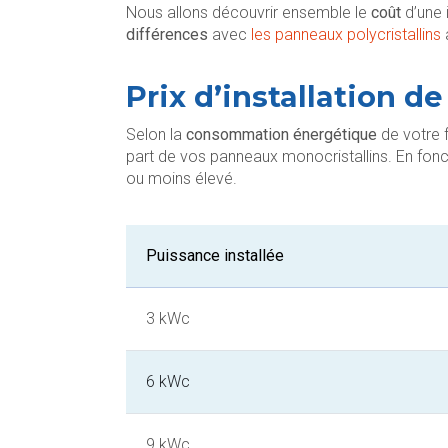
Nous allons découvrir ensemble le
coût
d’une 
différences
avec
les panneaux polycristallins
Prix d’installation 
Selon la
consommation énergétique
de votre 
part de vos panneaux monocristallins. En fon
ou moins élevé.
Puissance installée
3 kWc
6 kWc
9 kWc