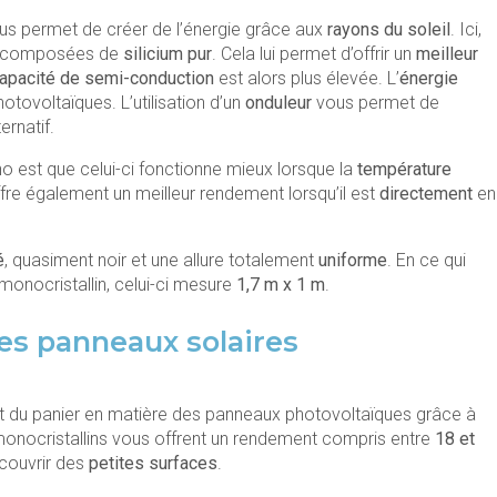
s permet de créer de l’énergie grâce aux
rayons du soleil
. Ici,
t composées de
silicium pur
. Cela lui permet d’offrir un
meilleur
apacité de semi-conduction
est alors plus élevée. L’
énergie
tovoltaïques. L’utilisation d’un
onduleur
vous permet de
ernatif.
 est que celui-ci fonctionne mieux lorsque la
température
offre également un meilleur rendement lorsqu’il est
directement
en
é
, quasiment noir et une allure totalement
uniforme
. En ce qui
onocristallin, celui-ci mesure
1,7 m x 1 m
.
es panneaux solaires
 du panier en matière des panneaux photovoltaïques grâce à
 monocristallins vous offrent un rendement compris entre
18 et
 couvrir des
petites surfaces
.