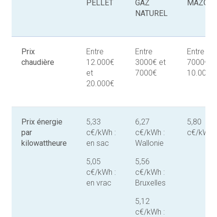
PELLET
GAZ
MAZOU
NATUREL
Prix
Entre
Entre
Entre
chaudière
12.000€
3000€ et
7000€ e
et
7000€
10.000€
20.000€
Prix énergie
5,33
6,27
5,80
par
c€/kWh :
c€/kWh :
c€/kWh
kilowattheure
en sac
Wallonie
5,05
5,56
c€/kWh :
c€/kWh :
en vrac
Bruxelles
5,12
c€/kWh :